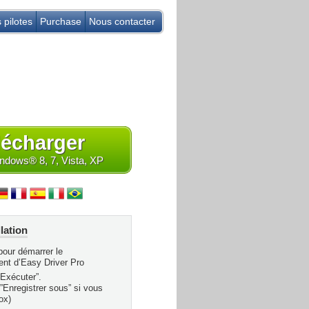
s pilotes
Purchase
Nous contacter
lécharger
dows® 8, 7, Vista, XP
lation
our démarrer le
ent d’Easy Driver Pro
“Exécuter”.
 ”Enregistrer sous” si vous
fox)