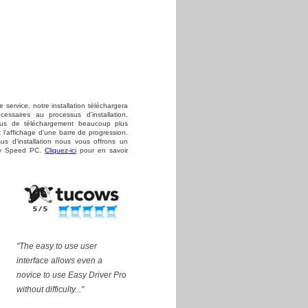
e service, notre installation téléchargera
écessaires au processus d'installation,
sus de téléchargement beaucoup plus
 l'affichage d'une barre de progression.
us d’installation nous vous offrons un
asy Speed PC.
Cliquez-ici
pour en savoir
"The easy to use user
interface allows even a
novice to use Easy Driver Pro
without difficulty..."