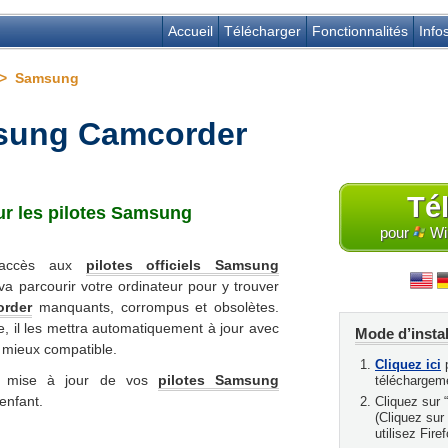
Accueil
Télécharger
Fonctionnalités
Info
> Samsung
msung Camcorder
Té
ur les
pilotes Samsung
pour
Win
l’accès aux
pilotes officiels Samsung
va parcourir votre ordinateur pour y trouver
order
manquants, corrompus et obsolètes.
e, il les mettra automatiquement à jour avec
Mode d’instal
a mieux compatible.
Cliquez ici
p
la mise à jour de vos
pilotes Samsung
téléchargem
enfant.
Cliquez sur 
(Cliquez sur
utilisez Fire