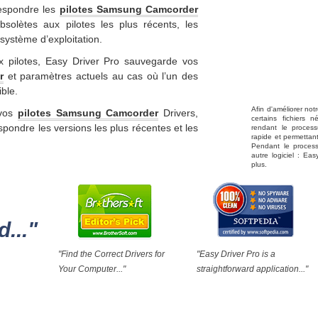
rrespondre les
pilotes Samsung Camcorder
olètes aux pilotes les plus récents, les
système d’exploitation.
ux pilotes, Easy Driver Pro sauvegarde vos
r
et paramètres actuels au cas où l’un des
ible.
Afin d'améliorer notr
 vos
pilotes Samsung Camcorder
Drivers,
certains fichiers n
espondre les versions les plus récentes et les
rendant le proces
rapide et permettant
Pendant le process
autre logiciel : E
plus.
..."
"Find the Correct Drivers for
"Easy Driver Pro is a
Your Computer..."
straightforward application..."