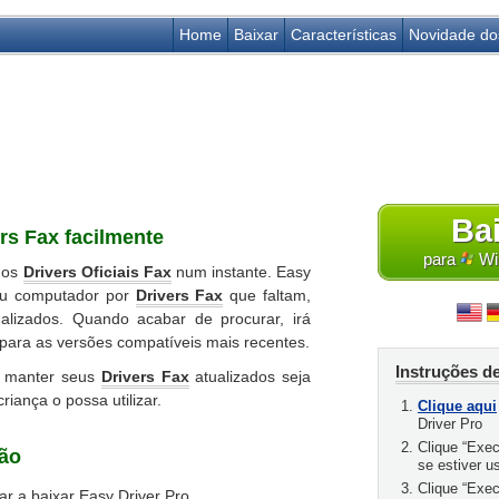
Home
Baixar
Características
Novidade do
Ba
rs Fax facilmente
para
Win
r os
Drivers Oficiais Fax
num instante. Easy
seu computador por
Drivers Fax
que faltam,
alizados. Quando acabar de procurar, irá
 para as versões compatíveis mais recentes.
Instruções de
e manter seus
Drivers Fax
atualizados seja
iança o possa utilizar.
Clique aqui
Driver Pro
Clique “Exec
ção
se estiver u
Clique “Exe
r a baixar Easy Driver Pro