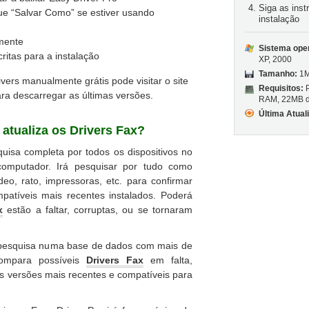
Siga as inst
que “Salvar Como” se estiver usando
instalação
mente
Sistema oper
ritas para a instalação
XP, 2000
Tamanho:
1
rivers manualmente grátis pode visitar o site
Requisitos:
P
ara descarregar as últimas versões.
RAM, 22MB d
Última Atual
atualiza os Drivers Fax?
uisa completa por todos os dispositivos no
 computador. Irá pesquisar por tudo como
eo, rato, impressoras, etc. para confirmar
patíveis mais recentes instalados. Poderá
x
estão a faltar, corruptas, ou se tornaram
 pesquisa numa base de dados com mais de
compara possíveis
Drivers Fax
em falta,
as versões mais recentes e compatíveis para