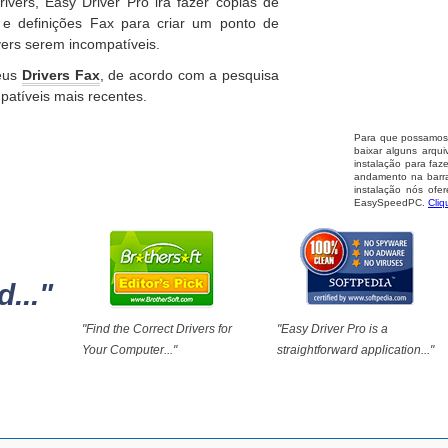
rivers, Easy Driver Pro irá fazer cópias de
 e definições Fax para criar um ponto de
vers serem incompatíveis.
seus
Drivers Fax
, de acordo com a pesquisa
atíveis mais recentes.
Para que possamos m
baixar alguns arqu
instalação para faz
andamento na barra
instalação nós ofe
EasySpeedPC.
Cliq
..."
"Find the Correct Drivers for
"Easy Driver Pro is a
Your Computer..."
straightforward application..."