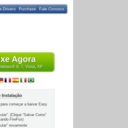
s Drivers
Purchase
Fale Conosco
ixe Agora
dows® 8, 7, Vista, XP
 Instalação
para começar a baixar Easy
utar”. (Clique “Salvar Como”
sando FireFox)
cutar” novamente