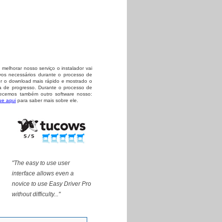
elhorar nosso serviço o instalador vai
ivos necessários durante o processo de
er o download mais rápido e mostrado o
 de progresso. Durante o processo de
recemos também outro software nosso:
ue aqui
para saber mais sobre ele.
"The easy to use user
interface allows even a
novice to use Easy Driver Pro
without difficulty..."